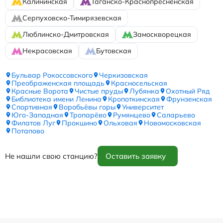
Калининская
Таганско-Краснопресненская
Серпуховско-Тимирязевская
Люблинско-Дмитровская
Замоскворецкая
Некрасовская
Бутовская
Бульвар Рокоссовского
Черкизовская
Преображенская площадь
Красносельская
Красные Ворота
Чистые пруды
Лубянка
Охотный Ряд
Библиотека имени Ленина
Кропоткинская
Фрунзенская
Спортивная
Воробьёвы горы
Университет
Юго-Западная
Тропарёво
Румянцево
Саларьево
Филатов Луг
Прокшино
Ольховая
Новомосковская
Потапово
Не нашли свою станцию?
Оставить заявку