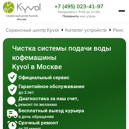
+7 (495) 023-41-97
Ежедневно с 9:00 до 21:00
Сервисный центр Kyvol
в
Позвонить
мне утром
Москве
Сервисный центр Kyvol
Каталог устройств
Ремон
Чистка системы подачи воды
кофемашины
Kyvol в Москве
Официальный сервис
Гарантийное обслуживание
до 3 лет
Диагностика за наш счет,
ремонт по желанию
Бесплатный выезд курьера
в день обращения
Срочный ремонт
от 35 минут