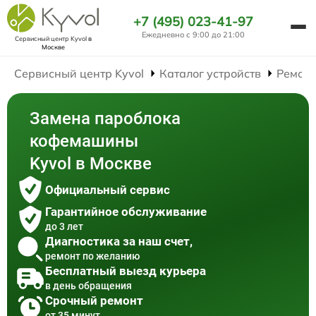
+7 (495) 023-41-97
Ежедневно с 9:00 до 21:00
Сервисный центр Kyvol
в
Москве
Сервисный центр Kyvol
Каталог устройств
Ремон
Замена пароблока
кофемашины
Kyvol в Москве
Официальный сервис
Гарантийное обслуживание
до 3 лет
Диагностика за наш счет,
ремонт по желанию
Бесплатный выезд курьера
в день обращения
Срочный ремонт
от 35 минут