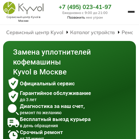
+7 (495) 023-41-97
Ежедневно с 9:00 до 21:00
Сервисный центр Kyvol
в
Позвонить
мне утром
Москве
Сервисный центр Kyvol
Каталог устройств
Ремон
Замена уплотнителей
кофемашины
Kyvol в Москве
Официальный сервис
Гарантийное обслуживание
до 3 лет
Диагностика за наш счет,
ремонт по желанию
Бесплатный выезд курьера
в день обращения
Срочный ремонт
от 35 минут