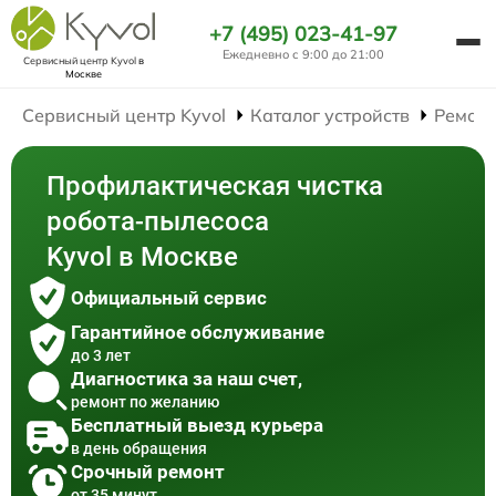
+7 (495) 023-41-97
Ежедневно с 9:00 до 21:00
Сервисный центр Kyvol
в
Москве
Сервисный центр Kyvol
Каталог устройств
Ремонт
Профилактическая чистка
робота-пылесоса
Kyvol в Москве
Официальный сервис
Гарантийное обслуживание
до 3 лет
Диагностика за наш счет,
ремонт по желанию
Бесплатный выезд курьера
в день обращения
Срочный ремонт
от 35 минут