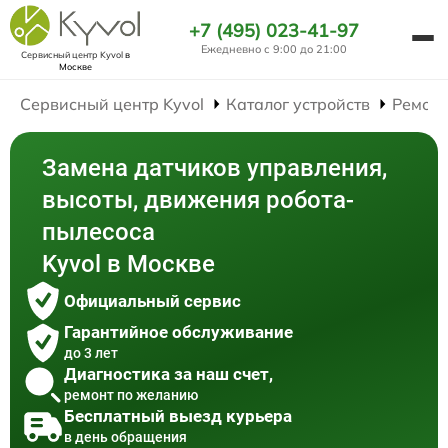
+7 (495) 023-41-97
Ежедневно с 9:00 до 21:00
Сервисный центр Kyvol
в
Москве
Сервисный центр Kyvol
Каталог устройств
Ремонт
Замена датчиков управления,
высоты, движения робота-
пылесоса
Kyvol в Москве
Официальный сервис
Гарантийное обслуживание
до 3 лет
Диагностика за наш счет,
ремонт по желанию
Бесплатный выезд курьера
в день обращения